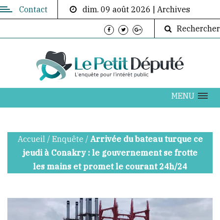
Contact
dim. 09 août 2026
|
Archives
Contactez-
Rechercher
nous
Directeur
de
publication:
ABOUBACAR
MENU
AKOUMBA
DIALLO
Accueil
/
Enquête
/
Arrivée du bateau turque ce
info@lepetitdepute.com
jeudi à Conakry : le gouvernement se frotte
les mains et promet le courant 24h/24
+224
620
202
076