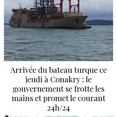
WhatsApp
akoumba2000
Résidence
Hawa-
Nongo
Taady-
Arrivée du bateau turque ce
T3-
Rue
jeudi à Conakry : le
Ro
gouvernement se frotte les
501-
mains et promet le courant
BP:5173
République
24h/24
de
Guinée