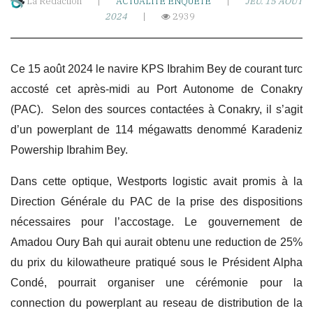
La Rédaction
|
ACTUALITÉ
ENQUÊTE
|
JEU. 15 AOÛT
2024
|
2939
(Conakry)
Ce 15 août 2024 le navire KPS Ibrahim Bey de courant turc
accosté cet après-midi au Port Autonome de Conakry
(PAC). Selon des sources contactées à Conakry, il s’agit
d’un powerplant de 114 mégawatts denommé Karadeniz
Powership Ibrahim Bey.
Dans cette optique, Westports logistic avait promis à la
Direction Générale du PAC de la prise des dispositions
nécessaires pour l’accostage. Le gouvernement de
Amadou Oury Bah qui aurait obtenu une reduction de 25%
du prix du kilowatheure pratiqué sous le Président Alpha
Condé, pourrait organiser une cérémonie pour la
connection du powerplant au reseau de distribution de la