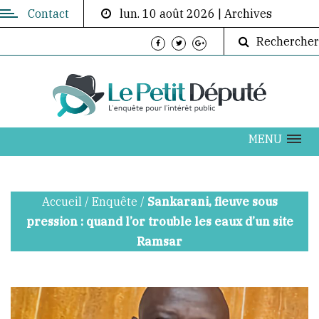
Contact
lun. 10 août 2026
|
Archives
Contactez-
Rechercher
nous
Directeur
de
publication:
ABOUBACAR
MENU
AKOUMBA
DIALLO
Accueil
/
Enquête
/
Sankarani, fleuve sous
info@lepetitdepute.com
pression : quand l’or trouble les eaux d’un site
Ramsar
+224
620
202
076