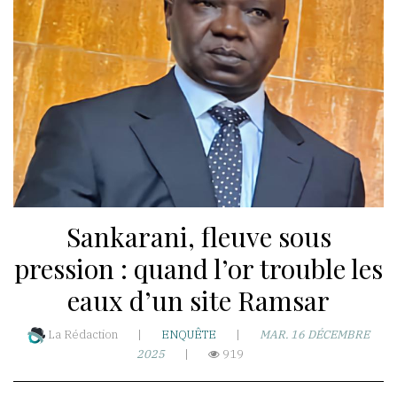
WhatsApp
akoumba2000
Résidence
Hawa-
Nongo
Taady-
Sankarani, fleuve sous
T3-
Rue
pression : quand l’or trouble les
Ro
eaux d’un site Ramsar
501-
BP:5173
La Rédaction
|
ENQUÊTE
|
MAR. 16 DÉCEMBRE
République
2025
|
919
de
Guinée