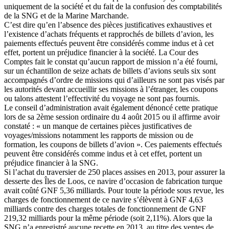
uniquement de la société et du fait de la confusion des comptabilités
de la SNG et de la Marine Marchande.
C’est dire qu’en l’absence des pièces justificatives exhaustives et
l’existence d’achats fréquents et rapprochés de billets d’avion, les
paiements effectués peuvent être considérés comme indus et à cet
effet, portent un préjudice financier à la société. La Cour des
Comptes fait le constat qu’aucun rapport de mission n’a été fourni,
sur un échantillon de seize achats de billets d’avions seuls six sont
accompagnés d’ordre de missions qui d’ailleurs ne sont pas visés par
les autorités devant accueillir ses missions à l’étranger, les coupons
ou talons attestent l’effectivité du voyage ne sont pas fournis.
Le conseil d’administration avait également dénoncé cette pratique
lors de sa 2ème session ordinaire du 4 août 2015 ou il affirme avoir
constaté : « un manque de certaines pièces justificatives de
voyages/missions notamment les rapports de mission ou de
formation, les coupons de billets d’avion ». Ces paiements effectués
peuvent être considérés comme indus et à cet effet, portent un
préjudice financier à la SNG.
Si l’achat du traversier de 250 places assises en 2013, pour assurer la
desserte des Îles de Loos, ce navire d’occasion de fabrication turque
avait coûté GNF 5,36 milliards. Pour toute la période sous revue, les
charges de fonctionnement de ce navire s’élèvent à GNF 4,63
milliards contre des charges totales de fonctionnement de GNF
219,32 milliards pour la même période (soit 2,11%). Alors que la
SNG n’a enregistré aucune recette en 2013, au titre des ventes de