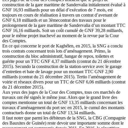
construction de la gare maritime de Sandervalia initialement évalué à
GNF 16,93 milliards pour un délai d’exécution de 7 mois, est
toujours en cours de réalisation à travers un contrat d’avenant de
GNF 6,18 milliards et un 3èmecontrat des travaux pour le
prolongement de la gare maritime de Sandervalia d’un montant TTC
GNF 16,16 milliards. Soit un coût cumulé de GNF 39,28 milliards,
pour le même projet inachevé au moment de la revue par la Cour
des Comptes.
En ce qui concerne le port de Kagbélen, en 2015, la SNG a conclu
trois contrats concernant trois lots d’aménagement. Primo, la
construction du bloc administratif, hangar de repos, toilettes et
guérite pour un TTC GNF 4,37 milliards (contrat du 21 décembre
2015). Secundo la construction de la station-service avec le garage
d’entretien et baie de lavage pour un montant TTC GNF 2,90
milliards (contrat du 21 décembre 2015). Tertio l’aménagement de
voirie et réseaux divers pour un TTC de GNF 6,06 milliards (contrat
du 21 décembre 2015).
Aux yeux des juges de la Cour des Comptes, tous ces marchés de
travaux ont été signés le même jour. Alors que le grand livre des
comptes mentionne un total de GNF 13,35 milliards concernant les
travaux d’aménagement du port sec en 2015, le cumul des montants
contractuels donne un total de GNF 13,34 milliards.
Il faut noter que parmi les débiteurs de la SNG, la CBG (Compagnie
des Bauxites de Guinée) reste devoir une importante somme dont le