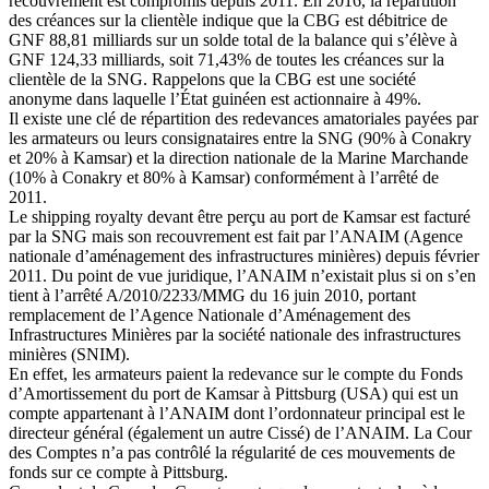
recouvrement est compromis depuis 2011. En 2016, la répartition
des créances sur la clientèle indique que la CBG est débitrice de
GNF 88,81 milliards sur un solde total de la balance qui s’élève à
GNF 124,33 milliards, soit 71,43% de toutes les créances sur la
clientèle de la SNG. Rappelons que la CBG est une société
anonyme dans laquelle l’État guinéen est actionnaire à 49%.
Il existe une clé de répartition des redevances amatoriales payées par
les armateurs ou leurs consignataires entre la SNG (90% à Conakry
et 20% à Kamsar) et la direction nationale de la Marine Marchande
(10% à Conakry et 80% à Kamsar) conformément à l’arrêté de
2011.
Le shipping royalty devant être perçu au port de Kamsar est facturé
par la SNG mais son recouvrement est fait par l’ANAIM (Agence
nationale d’aménagement des infrastructures minières) depuis février
2011. Du point de vue juridique, l’ANAIM n’existait plus si on s’en
tient à l’arrêté A/2010/2233/MMG du 16 juin 2010, portant
remplacement de l’Agence Nationale d’Aménagement des
Infrastructures Minières par la société nationale des infrastructures
minières (SNIM).
En effet, les armateurs paient la redevance sur le compte du Fonds
d’Amortissement du port de Kamsar à Pittsburg (USA) qui est un
compte appartenant à l’ANAIM dont l’ordonnateur principal est le
directeur général (également un autre Cissé) de l’ANAIM. La Cour
des Comptes n’a pas contrôlé la régularité de ces mouvements de
fonds sur ce compte à Pittsburg.