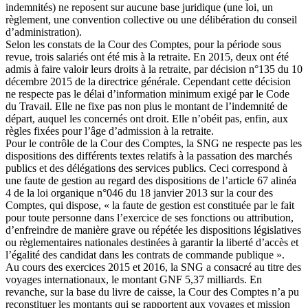
indemnités) ne reposent sur aucune base juridique (une loi, un
règlement, une convention collective ou une délibération du conseil
d’administration).
Selon les constats de la Cour des Comptes, pour la période sous
revue, trois salariés ont été mis à la retraite. En 2015, deux ont été
admis à faire valoir leurs droits à la retraite, par décision n°135 du 10
décembre 2015 de la directrice générale. Cependant cette décision
ne respecte pas le délai d’information minimum exigé par le Code
du Travail. Elle ne fixe pas non plus le montant de l’indemnité de
départ, auquel les concernés ont droit. Elle n’obéit pas, enfin, aux
règles fixées pour l’âge d’admission à la retraite.
Pour le contrôle de la Cour des Comptes, la SNG ne respecte pas les
dispositions des différents textes relatifs à la passation des marchés
publics et des délégations des services publics. Ceci correspond à
une faute de gestion au regard des dispositions de l’article 67 alinéa
4 de la loi organique n°046 du 18 janvier 2013 sur la cour des
Comptes, qui dispose, « la faute de gestion est constituée par le fait
pour toute personne dans l’exercice de ses fonctions ou attribution,
d’enfreindre de manière grave ou répétée les dispositions législatives
ou règlementaires nationales destinées à garantir la liberté d’accès et
l’égalité des candidat dans les contrats de commande publique ».
Au cours des exercices 2015 et 2016, la SNG a consacré au titre des
voyages internationaux, le montant GNF 5,37 milliards. En
revanche, sur la base du livre de caisse, la Cour des Comptes n’a pu
reconstituer les montants qui se rapportent aux voyages et mission