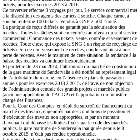
tickets, pour les exercices 2013 à 2016.
Ce traversier effectue 3 voyages par jour. Le service commercial met
à la disposition des agents des carnets à souche. Chaque carnet à
souche renferme 100 tickets. Vendus à GNF 2 500 l’unité.
La pratique de reçus différés ne garantit pas la sécurisation des
recettes. Toutes les tâches sont concentrées au niveau du seul service
commercial : Commande des tickets, vente, contrôle et versement de
recettes. Toute chose qui expose la SNG à un risque de recyclage de
tickets et/ou de non versement de recettes, conduisant ainsi à une
perte de recettes. Avec le maintien de cette situation, la tendance à la
baisse des recettes va continuer inexorablement.
Et par lettre du 23 mai 2014, l’attribution du marché de construction
de la gare maritime de Sandervalia a été notifié au représentant légal
de l’attributaire du marché, en l’absence de plans de passation
annuels pour les exercices 2013 à 2015, de l’avis de non objection
de l’administration centrale des grands projets et marchés publics
(ancienne appellation de l’ACGP) et l’approbation du ministère
chargé des Finances.
Pour la Cour des Comptes, en dépit du surcroît de financement du
marché des travaux, engendrés par des conditions de passation et
d’exécution des travaux non appropriées, et par un montant
d’avenant qui dépasse les limites fixées par le code des marchés
publics, la gare maritime de Sandervalia inaugurée depuis le 8
octobre 2015, n’était pas rendue opérationnelle.
Les juges de la Cour des Comptes insistent que le projet de