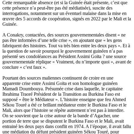
Cette remarquable absence (et si la Guinée était présente, c’est que
cette présence n’a peut-être pas été médiatisée), suscite des
interrogations, notamment sur un éventuel malaise dans la mise en
œuvre des 5 accords de coopération, signés en 2022 par le Mali et la
Guinée.
A Conakry, contactées, des sources gouvernementales disent « ne
pas être informées d’une telle crise », en ajoutant que « les gens
fabriquent des histoires. Tout va très bien entre les deux pays ». Et à
la question de savoir pourquoi le gouvernement guinéen n’a pas
présenté ses condoléances au Président Assimi Goïta ? une source
gouvernementale réplique « Vraiment, du n’importe quoi », avant de
conclure « c’est faux ».
Pourtant des sources maliennes continuent de croire en une
apparente crise entre Assimi Goïta et son homologue guinéen
Mamadi Doumbouya. Présumée crise dans laquelle, le capitaine
Ibrahima Traoré Président de la Transition au Burkina Faso est
supposé « être le Médiateur ». L’histoire enseigne que feu Ahmed
Sékou Touré a été ce brillant médiateur entre le Burkina Faso et le
Mali, alors que l’histoire se répète autrement n’est pas à interdire.
On se souvient que la crise autour de la bande d’Agacher, une
portion de terre que se disputent le Burkina Faso et le Mali, avait
entrainé les deux pays dans conflit en 1974. A l’époque, il avait fallu
une médiation du défunt président guinéen Sékou Touré, pour