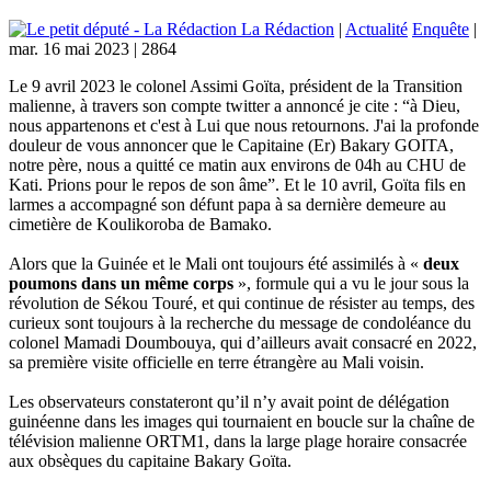
La Rédaction
|
Actualité
Enquête
|
mar. 16 mai 2023
|
2864
Le 9 avril 2023 le colonel Assimi Goïta, président de la Transition
malienne, à travers son compte twitter a annoncé je cite : “à Dieu,
nous appartenons et c'est à Lui que nous retournons. J'ai la profonde
douleur de vous annoncer que le Capitaine (Er) Bakary GOITA,
notre père, nous a quitté ce matin aux environs de 04h au CHU de
Kati. Prions pour le repos de son âme”. Et le 10 avril, Goïta fils en
larmes a accompagné son défunt papa à sa dernière demeure au
cimetière de Koulikoroba de Bamako.
Alors que la Guinée et le Mali ont toujours été assimilés à «
deux
poumons dans un même corps
», formule qui a vu le jour sous la
révolution de Sékou Touré, et qui continue de résister au temps, des
curieux sont toujours à la recherche du message de condoléance du
colonel Mamadi Doumbouya, qui d’ailleurs avait consacré en 2022,
sa première visite officielle en terre étrangère au Mali voisin.
Les observateurs constateront qu’il n’y avait point de délégation
guinéenne dans les images qui tournaient en boucle sur la chaîne de
télévision malienne ORTM1, dans la large plage horaire consacrée
aux obsèques du capitaine Bakary Goïta.