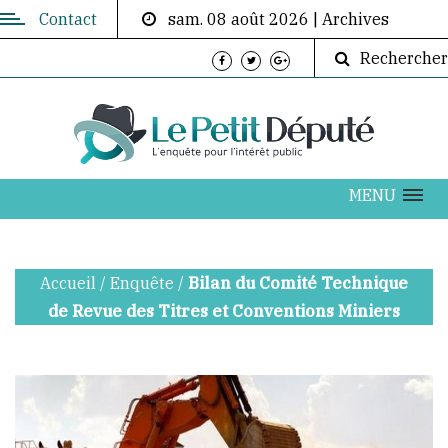
Contact
sam. 08 août 2026
|
Archives
Contactez-
Rechercher
nous
Directeur
de
publication:
ABOUBACAR
MENU
AKOUMBA
DIALLO
Accueil
/
Enquête
/
Bilan du Comité Technique
info@lepetitdepute.com
de Revue des Titres et Conventions Miniers
+224
620
202
076