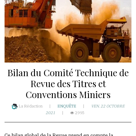
WhatsApp
akoumba2000
Résidence
Hawa-
Nongo
Bilan du Comité Technique de
Taady-
T3-
Revue des Titres et
Rue
Conventions Miniers
Ro
501-
La Rédaction
|
ENQUÊTE
|
VEN. 22 OCTOBRE
BP:5173
2021
|
2995
République
de
Ce bilan global de la Revue prend en compte la
Guinée