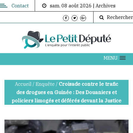
Contact
sam. 08 août 2026
|
Archives
Contactez-
Rechercher
nous
Directeur
de
publication:
ABOUBACAR
MENU
AKOUMBA
DIALLO
Accueil
/
Enquête
/
Croisade contre le trafic
info@lepetitdepute.com
des drogues en Guinée : Des Douaniers et
policiers limogés et déférés devant la Justice
+224
620
202
076