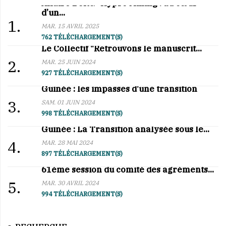
Affaire BCRG–Hypro Mining : au cœur
d’un...
1.
MAR. 15 AVRIL 2025
762 TÉLÉCHARGEMENT(S)
Le Collectif "Retrouvons le manuscrit...
2.
MAR. 25 JUIN 2024
927 TÉLÉCHARGEMENT(S)
Guinée : les impasses d'une transition
3.
SAM. 01 JUIN 2024
998 TÉLÉCHARGEMENT(S)
Guinée : La Transition analysée sous le...
4.
MAR. 28 MAI 2024
897 TÉLÉCHARGEMENT(S)
61ème session du comité des agréments...
5.
MAR. 30 AVRIL 2024
994 TÉLÉCHARGEMENT(S)