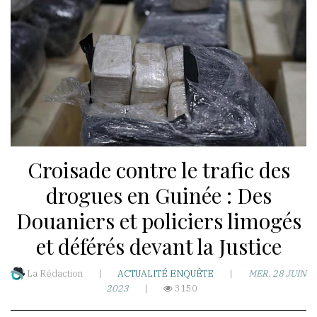
WhatsApp
akoumba2000
Résidence
Hawa-
Nongo
Croisade contre le trafic des
Taady-
T3-
drogues en Guinée : Des
Rue
Douaniers et policiers limogés
Ro
et déférés devant la Justice
501-
BP:5173
La Rédaction
|
ACTUALITÉ
ENQUÊTE
|
MER. 28 JUIN
République
2023
|
3150
de
Guinée