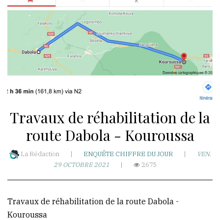
WhatsApp
akoumba2000
Résidence
Hawa-
Nongo
Travaux de réhabilitation de la
Taady-
T3-
route Dabola - Kouroussa
Rue
Ro
La Rédaction
|
ENQUÊTE
CHIFFRE DU JOUR
|
VEN.
29 OCTOBRE 2021
|
2675
501-
BP:5173
République
Travaux de réhabilitation de la route Dabola -
de
Kouroussa
Guinée