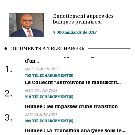
Endettement auprès des
banques primaires...
9 000 milliards de GNF
DOCUMENTS À TÉLÉCHARGER
Affaire BCRG–Hypro Mining : au cœur
d’un...
1.
MAR. 15 AVRIL 2025
753 TÉLÉCHARGEMENT(S)
Le Collectif "Retrouvons le manuscrit...
2.
MAR. 25 JUIN 2024
918 TÉLÉCHARGEMENT(S)
Guinée : les impasses d'une transition
3.
SAM. 01 JUIN 2024
989 TÉLÉCHARGEMENT(S)
Guinée : La Transition analysée sous le...