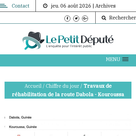
Contact
jeu. 06 août 2026
|
Archives
Contactez-
Rechercher
nous
Directeur
de
publication:
ABOUBACAR
MENU
AKOUMBA
DIALLO
Accueil
/
Chiffre du jour
/
Travaux de
info@lepetitdepute.com
réhabilitation de la route Dabola - Kouroussa
+224
620
202
076