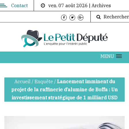
Contact
ven. 07 août 2026
|
Archives
Contactez-
Rechercher
nous
Directeur
de
publication:
ABOUBACAR
MENU
AKOUMBA
DIALLO
Accueil
/
Enquête
/
Lancement imminent du
info@lepetitdepute.com
projet de la raffinerie d’alumine de Boffa : Un
investissement stratégique de 1 milliard USD
+224
620
202
076