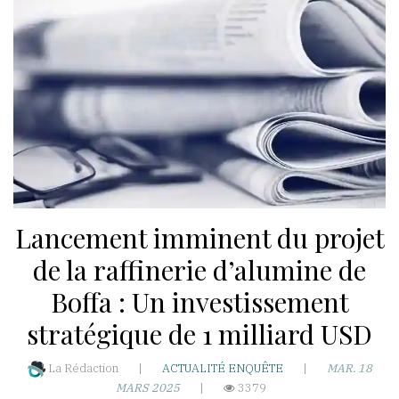
WhatsApp
akoumba2000
Résidence
Hawa-
Nongo
Taady-
Lancement imminent du projet
T3-
Rue
de la raffinerie d’alumine de
Ro
Boffa : Un investissement
501-
stratégique de 1 milliard USD
BP:5173
République
La Rédaction
|
ACTUALITÉ
ENQUÊTE
|
MAR. 18
de
MARS 2025
|
3379
Guinée