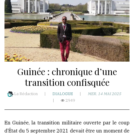
WhatsApp
akoumba2000
Résidence
Hawa-
Nongo
Guinée : chronique d’une
Taady-
T3-
transition confisquée
Rue
Ro
La Rédaction
|
DIALOGUE
|
MER. 14 MAI 2025
|
2949
501-
BP:5173
République
En Guinée, la transition militaire ouverte par le coup
de
d’État du 5 septembre 2021 devait être un moment de
Guinée