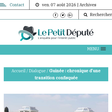
Contact
ven. 07 août 2026
|
Archives
Contactez-
Rechercher
nous
Directeur
de
publication:
ABOUBACAR
MENU
AKOUMBA
DIALLO
Accueil
/
Dialogue
/
Guinée : chronique d’une
info@lepetitdepute.com
transition confisquée
+224
620
202
076