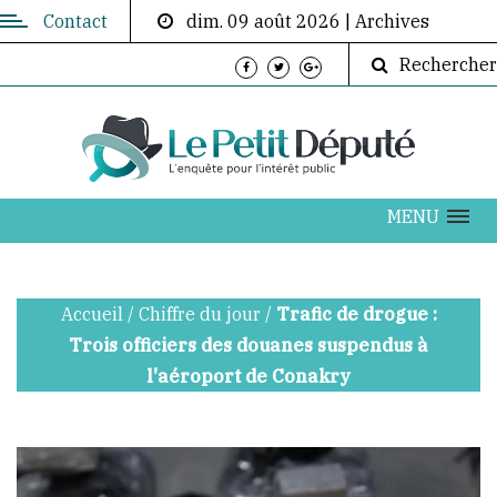
Contact
dim. 09 août 2026
|
Archives
Contactez-
Rechercher
nous
Directeur
de
publication:
ABOUBACAR
MENU
AKOUMBA
DIALLO
Accueil
/
Chiffre du jour
/
Trafic de drogue :
info@lepetitdepute.com
Trois officiers des douanes suspendus à
l'aéroport de Conakry
+224
620
202
076