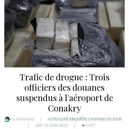
WhatsApp
akoumba2000
Résidence
Hawa-
Nongo
Taady-
Trafic de drogue : Trois
T3-
Rue
officiers des douanes
Ro
suspendus à l'aéroport de
501-
Conakry
BP:5173
République
La Rédaction
|
ACTUALITÉ
ENQUÊTE
CHIFFRE DU JOUR
de
|
JEU. 15 JUIN 2023
|
6087
Guinée