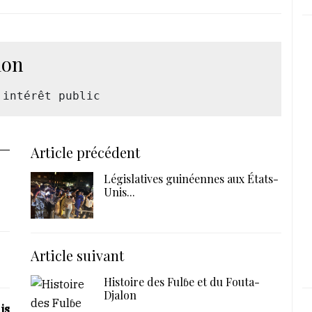
ion
'intérêt public
Article précédent
Législatives guinéennes aux États-
Unis...
Article suivant
Histoire des Fulɓe et du Fouta-
Djalon
is