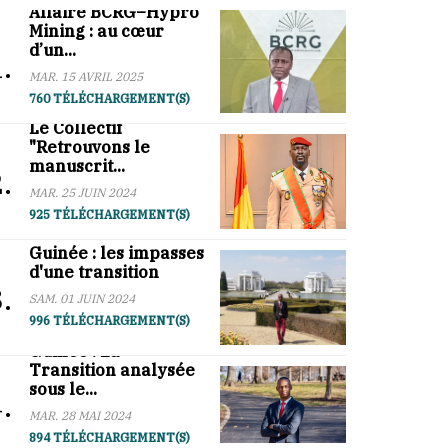
Affaire BCRG–Hypro
Mining : au cœur
d’un...
.
MAR. 15 AVRIL 2025
760 TÉLÉCHARGEMENT(S)
Le Collectif
"Retrouvons le
manuscrit...
.
MAR. 25 JUIN 2024
925 TÉLÉCHARGEMENT(S)
Guinée : les impasses
d'une transition
.
SAM. 01 JUIN 2024
996 TÉLÉCHARGEMENT(S)
Guinée : La
Transition analysée
sous le...
.
MAR. 28 MAI 2024
894 TÉLÉCHARGEMENT(S)