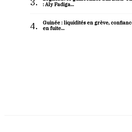
3.
: Aly Fadiga...
Guinée : liquidités en grève, confian
4.
en fuite...