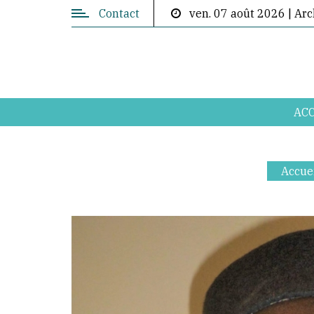
Contact
ven. 07 août 2026
|
Arc
Contactez-
nous
Directeur
de
publication:
ABOUBACAR
ACC
AKOUMBA
DIALLO
Accue
info@lepetitdepute.com
+224
620
202
076