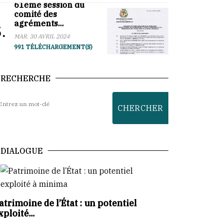
61ème session du
comité des
agréments...
.
MAR. 30 AVRIL 2024
991 TÉLÉCHARGEMENT(S)
RECHERCHE
DIALOGUE
atrimoine de l’État : un potentiel
xploité...