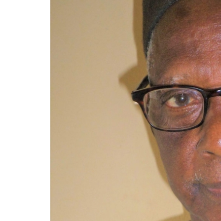
WhatsApp
akoumba2000
Résidence
Hawa-
Nongo
Taady-
T3-
Rue
Ro
501-
BP:5173
République
de
Guinée
(Conakry)