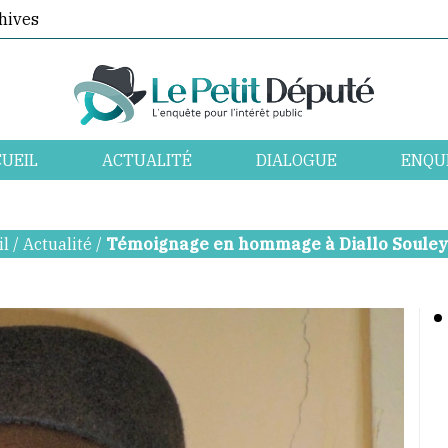
hives
UEIL
ACTUALITÉ
DIALOGUE
ENQU
il
/
Actualité
/
Témoignage en hommage à Diallo Soule