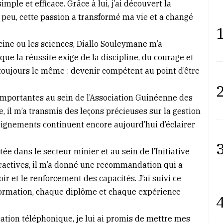
simple et efficace. Grâce à lui, j’ai découvert la
 peu, cette passion a transformé ma vie et a changé
1
ine ou les sciences, Diallo Souleymane m’a
que la réussite exige de la discipline, du courage et
toujours le même : devenir compétent au point d’être
2
s importantes au sein de l’Association Guinéenne des
, il m’a transmis des leçons précieuses sur la gestion
nseignements continuent encore aujourd’hui d’éclairer
3
ée dans le secteur minier et au sein de l’Initiative
ractives, il m’a donné une recommandation qui a
r et le renforcement des capacités. J’ai suivi ce
 formation, chaque diplôme et chaque expérience
4
ation téléphonique, je lui ai promis de mettre mes