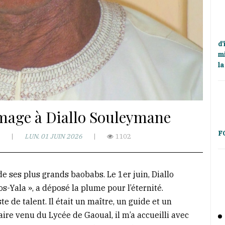
d’
mi
la
age à Diallo Souleymane
F
|
LUN. 01 JUIN 2026
|
1102
e ses plus grands baobabs. Le 1er juin, Diallo
-Yala », a déposé la plume pour l’éternité.
te de talent. Il était un maître, un guide et un
aire venu du Lycée de Gaoual, il m’a accueilli avec