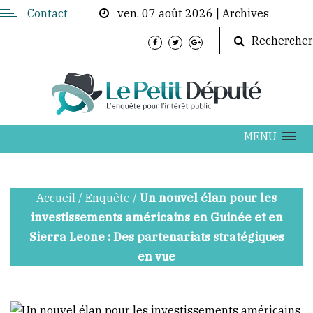
Contact
ven. 07 août 2026
|
Archives
Contactez-
Rechercher
nous
Directeur
de
publication:
ABOUBACAR
MENU
AKOUMBA
DIALLO
Accueil
/
Enquête
/
Un nouvel élan pour les
info@lepetitdepute.com
investissements américains en Guinée et en
Sierra Leone : Des partenariats stratégiques
+224
en vue
620
202
076