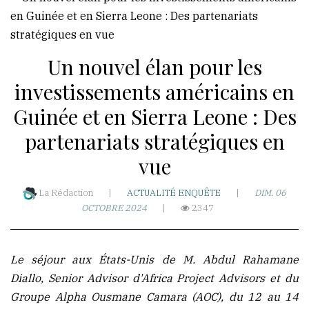
WhatsApp
akoumba2000
Un nouvel élan pour les
investissements américains en
Résidence
Guinée et en Sierra Leone : Des
Hawa-
partenariats stratégiques en
Nongo
Taady-
vue
T3-
La Rédaction
|
ACTUALITÉ
ENQUÊTE
|
DIM. 06
Rue
OCTOBRE 2024
|
2347
Ro
501-
BP:5173
Le séjour aux États-Unis de M. Abdul Rahamane
République
Diallo, Senior Advisor d'Africa Project Advisors et du
de
Groupe Alpha Ousmane Camara (AOC), du 12 au 14
Guinée